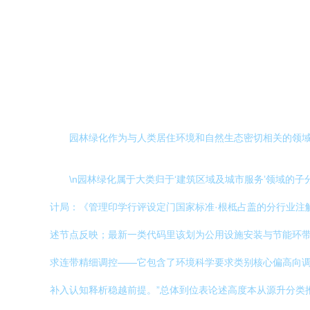
园林绿化作为与人类居住环境和自然生态密切相关的领域
\n园林绿化属于大类归于‘建筑区域及城市服务’领域的
计局：《管理印学行评设定门国家标准·根柢占盖的分行业注
述节点反映；最新一类代码里该划为公用设施安装与节能环带
求连带精细调控——它包含了环境科学要求类别核心偏高向调
补入认知释析稳越前提。”总体到位表论述高度本从源升分类