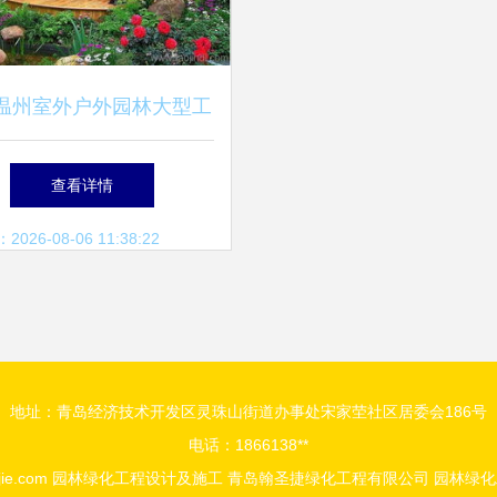
温州室外户外园林大型工
化,创意绿化墙,露天外景
查看详情
景观建设设计施工
26-08-06 11:38:22
地址：青岛经济技术开发区灵珠山街道办事处宋家茔社区居委会186号
电话：1866138**
ie.com
园林绿化工程设计及施工
青岛翰圣捷绿化工程有限公司
园林绿化