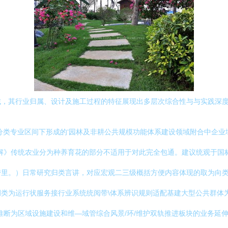
，其行业归属、设计及施工过程的特征展现出多层次综合性与与实践深度
子分类专业区间下形成的‘园林及非耕公共规模功能体系建设领域附合中企业
解》传统农业分为种养育花的部分不适用于对此完全包通。建议统观于国
里。）日常研究归类言讲，对应宏观二三级概括方便内容体现的取为向类
类为运行状服务接行业系统统阅带\体系辨识规则适配基建大型公共群体
推断为区域设施建设和维—域管综合风景/环/维护双轨推进板块的业务延