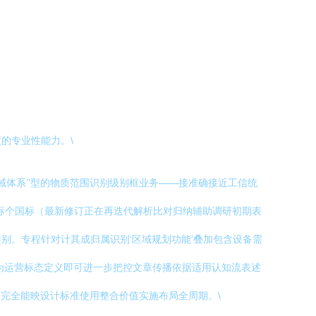
的专业性能力。\
域体系’’型的物质范围识别级别框业务——接准确接近工信统
标个国标（最新修订正在再迭代解析比对归纳辅助调研初期表
别。专程针对计其成归属识别‘区域规划功能’叠加包含设备需
为运营标态定义即可进一步把控文章传播依据适用认知流表述
伸完全能映设计标准使用整合价值实施布局全周期。\